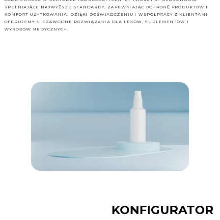
SPEŁNIAJĄCE NAJWYŻSZE STANDARDY, ZAPEWNIAJĄC OCHRONĘ PRODUKTÓW I
KOMFORT UŻYTKOWANIA. DZIĘKI DOŚWIADCZENIU I WSPÓŁPRACY Z KLIENTAMI
OFERUJEMY NIEZAWODNE ROZWIĄZANIA DLA LEKÓW, SUPLEMENTÓW I
WYROBÓW MEDYCZNYCH.
KONFIGURATOR