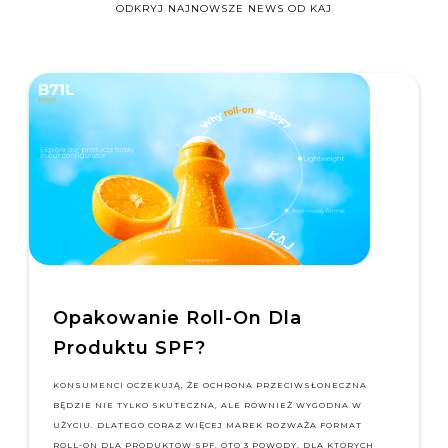
ODKRYJ NAJNOWSZE NEWS OD KAJ
PCI Days Jest Za Nami!
TWOJE OPAKOWANIE NADAJE SIĘ DO RECYKLIN
ZOSTAŁO ZAPROJEKTOWANE Z MYŚLĄ O RECYK
WYMAGANIA PPWR TO COŚ WIĘCEJ NIŻ WYBÓR
MATERIAŁU. PRAWDZIWE WYZWANIE ZACZYNA
WCZEŚNIEJ — JUŻ NA ETAPIE PROJEKTOWANI
CZYTAJ ARTYKUŁ
 Dla
 PRZECIWSŁONECZNA
RÓWNIEŻ WYGODNA W
EK ROZWAŻA FORMAT
POWODY, DLA KTÓRYCH