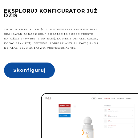
EKSPLORUJ KONFIGURATOR JUŻ
DZIŚ
TUTAJ W KILKU KLIKNIĘCIACH STWORZYSZ TWÓJ PROJEKT
OPAKOWANIA! NASZ KONFIGURATOR TO SUPER PROSTE
NARZĘDZIE! WYBIERZ BUTELKĘ, DOBIERZ DETALE, KOLOR,
DODAJ ETYKIETĘ I GOTOWE! POBIERZ WIZUALIZACJĘ PNG I
DZIAŁAJ. SZYBKO, ŁATWO, PROFESJONALNIE!
Skonfiguruj