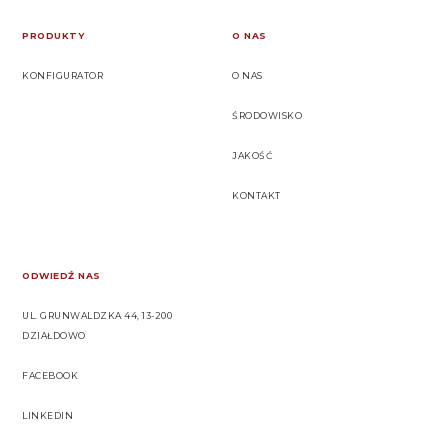
PRODUKTY
O NAS
KONFIGURATOR
O NAS
ŚRODOWISKO
JAKOŚĆ
KONTAKT
ODWIEDŹ NAS
UL. GRUNWALDZKA 44, 13-200
DZIAŁDOWO
FACEBOOK
LINKEDIN