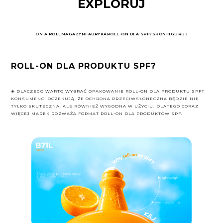
EXPLORUJ
ON A ROLL
MAGAZYN
FABRYKA
ROLL-ON DLA SPF?
SKONFIGURUJ
ROLL-ON DLA PRODUKTU SPF?
☀️ DLACZEGO WARTO WYBRAĆ OPAKOWANIE ROLL-ON DLA PRODUKTU SPF?
KONSUMENCI OCZEKUJĄ, ŻE OCHRONA PRZECIWSŁONECZNA BĘDZIE NIE
TYLKO SKUTECZNA, ALE RÓWNIEŻ WYGODNA W UŻYCIU. DLATEGO CORAZ
WIĘCEJ MAREK ROZWAŻA FORMAT ROLL-ON DLA PRODUKTÓW SPF.