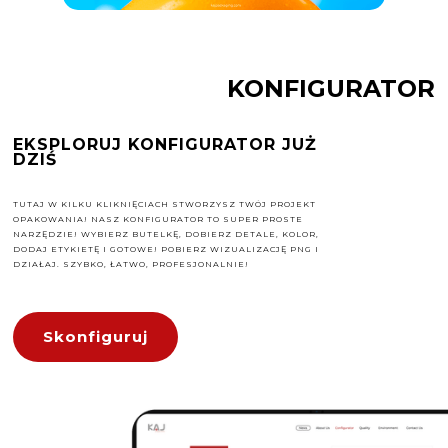
KONFIGURATOR
EKSPLORUJ KONFIGURATOR JUŻ
DZIŚ
TUTAJ W KILKU KLIKNIĘCIACH STWORZYSZ TWÓJ PROJEKT
OPAKOWANIA! NASZ KONFIGURATOR TO SUPER PROSTE
NARZĘDZIE! WYBIERZ BUTELKĘ, DOBIERZ DETALE, KOLOR,
DODAJ ETYKIETĘ I GOTOWE! POBIERZ WIZUALIZACJĘ PNG I
DZIAŁAJ. SZYBKO, ŁATWO, PROFESJONALNIE!
Skonfiguruj