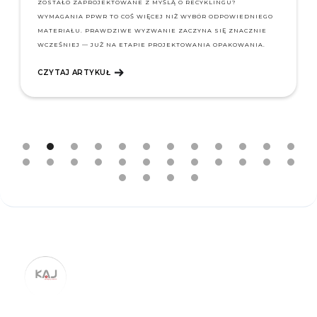
ZOSTAŁO ZAPROJEKTOWANE Z MYŚLĄ O RECYKLINGU?
WYMAGANIA PPWR TO COŚ WIĘCEJ NIŻ WYBÓR ODPOWIEDNIEGO
MATERIAŁU. PRAWDZIWE WYZWANIE ZACZYNA SIĘ ZNACZNIE
WCZEŚNIEJ — JUŻ NA ETAPIE PROJEKTOWANIA OPAKOWANIA.
CZYTAJ ARTYKUŁ
SLIDE 2 OF 28.